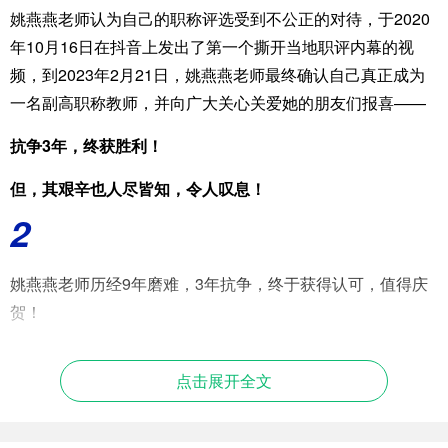
姚燕燕老师认为自己的职称评选受到不公正的对待，于2020
年10月16日在抖音上发出了第一个撕开当地职评内幕的视
频，到2023年2月21日，姚燕燕老师最终确认自己真正成为
一名副高职称教师，并向广大关心关爱她的朋友们报喜——
抗争3年，终获胜利！
但，其艰辛也人尽皆知，令人叹息！
2
姚燕燕老师历经9年磨难，3年抗争，终于获得认可，值得庆
贺！
姚燕燕老师不畏权势，不屈不挠，高举正义之剑，勇于争取
点击展开全文
自己的合法权利，甚至把时任教体局长和校长拉下了马，为
同行们提供了一个依法维权的范例，值得敬佩！