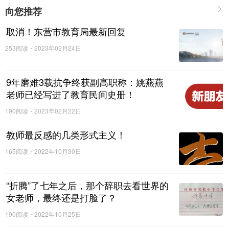
姚燕燕老师身处逆境，不妥协，不气馁，不懈怠工作，不抛
向您推荐
弃学生，始终坚信组织，迎难而上，自带阳光，其坚定的信
取消！东营市教育局最新回复
仰和奋发向上的精神，让人动容！
253阅读
2023年02月24日
姚燕燕老师是举国职称维权最彻底并最终如愿的第一人，她
以一己之力，在一定程度上革除了当地职称评选弊端，整治
9年磨难3载抗争终获副高职称：姚燕燕
了当地职称评选乱象，她的事迹已经写入了教育的民间史
老师已经写进了教育民间史册！
册！——
190阅读
2023年02月22日
不管你信不信，只要职称制度还存在，只要职称评选不公仍
存在，历史就不会忘记
河南省焦作市第十七中学的姚燕燕老
教师最反感的几类形式主义！
师！
165阅读
2022年10月30日
姚燕燕，她是一个标志性的存在！
“折腾”了七年之后，那个辞职去看世界的
3
女老师，最终还是打脸了？
190阅读
2022年10月25日
教师为什么要评职称？