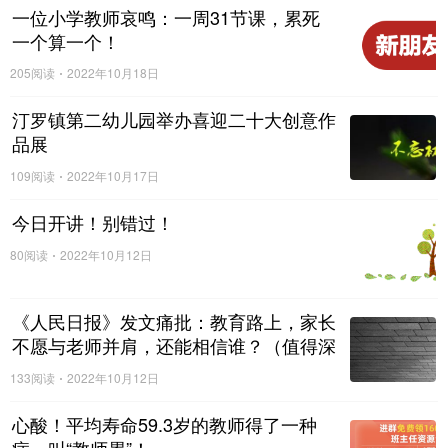
一位小学教师哀鸣：一周31节课，累死
职称就是身价，就是待遇。
一个算一个！
当然，也有些人对晋升职称嗤之以鼻，那是人家家里有矿，
205阅读
2022年10月18日
老丁我也表示理解和敬佩。
汀罗镇第二幼儿园举办喜迎二十大创意作
教师晋升职称，按照目前多数地区的规定，初级很简单，可
品展
以直接定级，中级会有名额限制，但终归难度也不是很大。
109阅读
2022年10月17日
副高职称晋升很不容易，而且也是绝大多数教师追求一辈子
今日开讲！别错过！
的天花板。
80阅读
2022年10月12日
说很不容易，是有原因的，因为对有些人容易，对绝大多数
普通教师不容易。
《人民日报》发文痛批：教育路上，家长
不愿与老师并肩，还能相信谁？（值得深
到底对哪些人容易，老丁在此不费文字了，老教师们都心知
思）
肚明。
133阅读
2022年10月12日
4
心酸！平均寿命59.3岁的教师得了一种