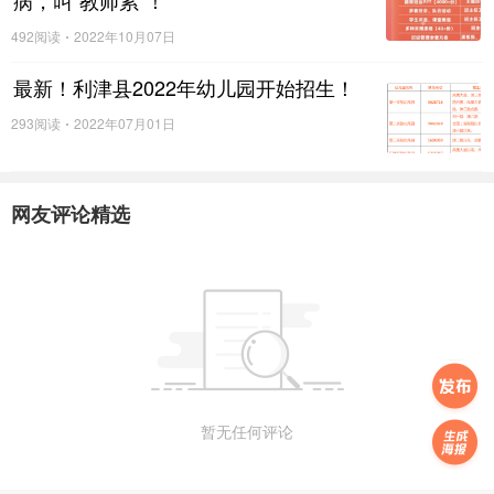
病，叫“教师累”！
老丁我一直很关注姚燕燕老师的职称，曾经在她的抗争过程
492阅读
2022年10月07日
中多次写文章声援。
最新！利津县2022年幼儿园开始招生！
姚燕燕老师终于获评副高职称后，有朋友发信息给我，提出
293阅读
2022年07月01日
了一个问题—
如果姚燕燕老师不抗争，结果会如何？
网友评论精选
我回复朋友——
这个，还真不好说。
但，我同时回复了朋友一句话——
抗争要比沉默好！但抗争需要大智慧！
5
暂无任何评论
为什么说抗争总比沉默好？